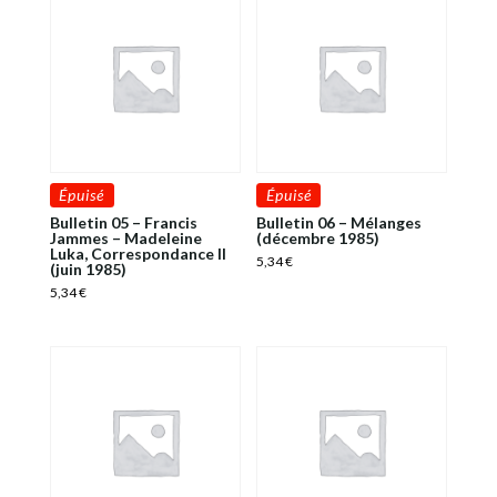
Épuisé
Épuisé
Bulletin 05 – Francis
Bulletin 06 – Mélanges
Jammes – Madeleine
(décembre 1985)
Luka, Correspondance II
5,34
€
(juin 1985)
5,34
€