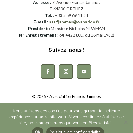
Adresse :
7, Avenue Francis Jammes
F-64300 ORTHEZ
Tel. :
+33 5 59 69 11 24
E-mail :
ass.fjammes@wanadoo.fr
Président :
Monsieur Nicholas NEWMAN
N° Enregistrement :
64-4422 (J.O. du 16 mai 1982)
Suivez-nous !
© 2025 - Association Francis Jammes
Nous utilisons des cookies pour vous garantir la meilleure
Politique de protection de la vie privée
|
Conditions générales de vente
expérience sur notre site web. Si vous continuez à utiliser ce
site, nous supposerons que vous en êtes satisfait.
Développement :
Spargo Communication
OK
Politique de confidentialité