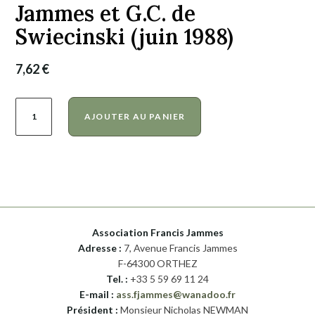
Jammes et G.C. de
Swiecinski (juin 1988)
7,62
€
quantité
A
AJOUTER AU PANIER
de
l
Bulletin
t
11
e
–
r
Francis
n
Jammes
a
Association Francis Jammes
et
t
Adresse :
7, Avenue Francis Jammes
G.C.
F-64300 ORTHEZ
i
Tel. :
+33 5 59 69 11 24
de
v
E-mail :
ass.fjammes@wanadoo.fr
Swiecinski
e
Président :
Monsieur Nicholas NEWMAN