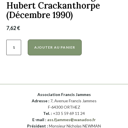
Hubert Crackanthorpe
(Décembre 1990)
7,62
€
quantité
A
AJOUTER AU PANIER
de
l
Bulletin
t
14
e
–
r
Hommage
n
à
a
Association Francis Jammes
Hubert
t
Adresse :
7, Avenue Francis Jammes
Crackanthorpe
F-64300 ORTHEZ
i
Tel. :
+33 5 59 69 11 24
(Décembre
v
E-mail :
ass.fjammes@wanadoo.fr
1990)
e
Président :
Monsieur Nicholas NEWMAN