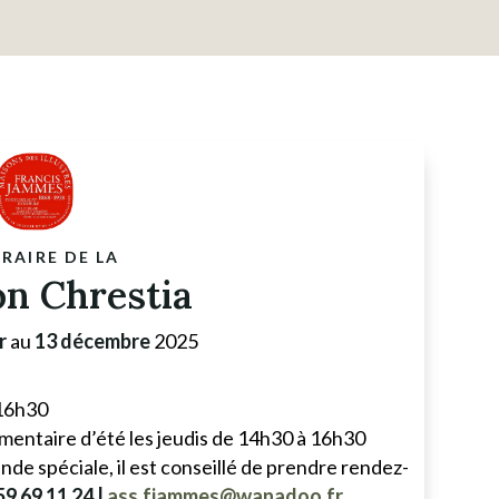
RAIRE DE LA
n Chrestia
r
au
13 décembre
2025
 16h30
émentaire d’été les jeudis de 14h30 à 16h30
de spéciale, il est conseillé de prendre rendez-
59 69 11 24 |
ass.fjammes@wanadoo.fr