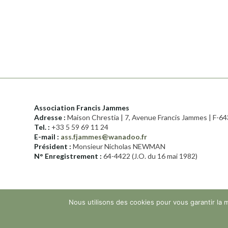
Association Francis Jammes
Adresse :
Maison Chrestia | 7, Avenue Francis Jammes | F
Tel. :
+33 5 59 69 11 24
E-mail :
ass.fjammes@wanadoo.fr
Président :
Monsieur Nicholas NEWMAN
N° Enregistrement :
64-4422 (J.O. du 16 mai 1982)
© 2025 – Association Francis Jammes
P
Nous utilisons des cookies pour vous garantir la m