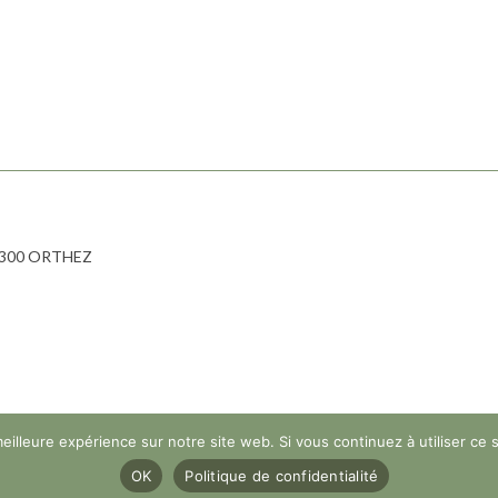
-64300 ORTHEZ
olitique de protection de la vie privée
|
Conditions générales de ven
eilleure expérience sur notre site web. Si vous continuez à utiliser ce
OK
Politique de confidentialité